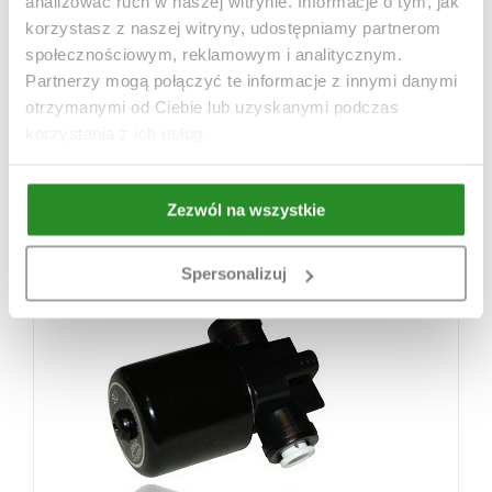
analizować ruch w naszej witrynie. Informacje o tym, jak
korzystasz z naszej witryny, udostępniamy partnerom
społecznościowym, reklamowym i analitycznym.
Partnerzy mogą połączyć te informacje z innymi danymi
otrzymanymi od Ciebie lub uzyskanymi podczas
korzystania z ich usług.
Dodatkowy czujnik do automatycznych dolewek
serii Evolution
Zezwól na wszystkie
Spersonalizuj