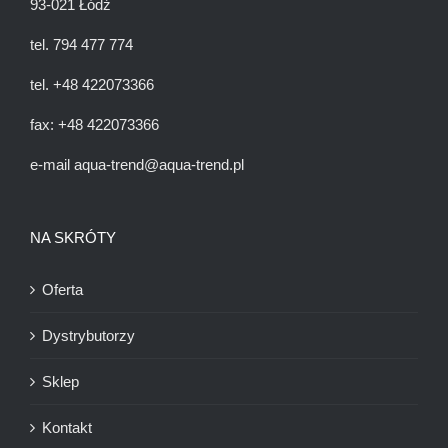
93-021 Łódź
tel.
794 477 774
tel.
+48 42
2073366
fax:
+48 42
2073366
e-mail
aqua-trend@aqua-trend.pl
NA SKRÓTY
Oferta
Dystrybutorzy
Sklep
Kontakt